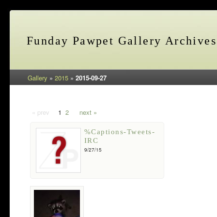
Funday Pawpet Gallery Archives
Gallery
»
2015
»
2015-09-27
« prev
1
2
next »
%Captions-Tweets-
IRC
9/27/15