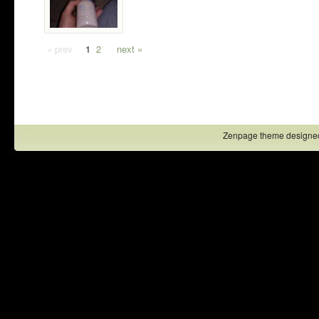
« prev
1
2
next »
Zenpage theme designe