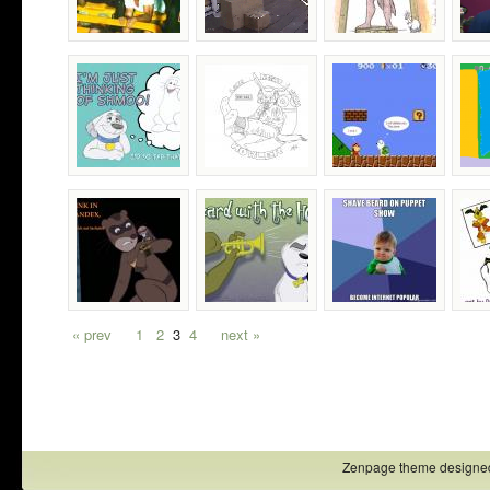
« prev
1
2
3
4
next »
Zenpage theme designe