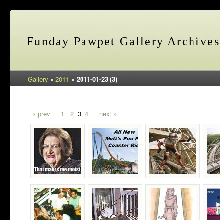
Funday Pawpet Gallery Archives
Gallery
»
2011
»
2011-01-23 (3)
« prev
1
2
3
4
next »